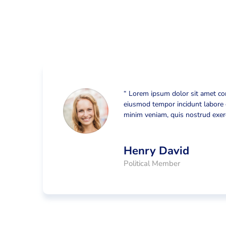
o
“ Lorem ipsum dolor sit amet co
im
eiusmod tempor incidunt labore
 ”
minim veniam, quis nostrud exerc
Henry David
Political Member