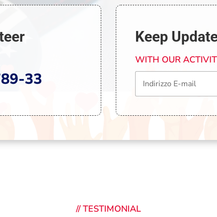
teer
Keep Updat
WITH OUR ACTIVI
789-33
//
TESTIMONIAL