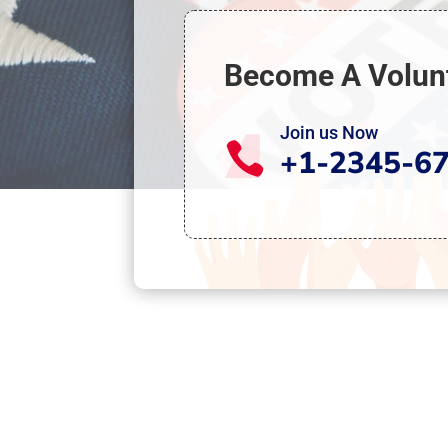
Become A Volun
Join us Now

+1-2345-6