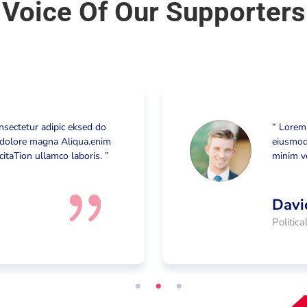
Voice Of Our Supporters
nsectetur adipic eksed do
“ Lorem
 dolore magna Aliqua.enim
eiusmod
itaTion ullamco laboris. ”
minim ve
Davi
Politic