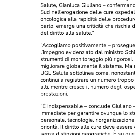
Salute, Gianluca Giuliano – confermano
Sud nell’erogazione delle cure ospedalie
oncologica alla rapidità delle procedure
parto, emerge una criticità che rischia 
del diritto alla salute.”
“Accogliamo positivamente – prosegue G
l’impegno evidenziato dal ministro Schil
strumenti di monitoraggio più rigorosi
migliorare globalmente il sistema. Ma 
UGL Salute sottolinea come, nonostante 
continui a registrare un numero troppo l
alti, mentre cresce il numero degli osped
prestazioni.
“È indispensabile – conclude Giuliano –
immediate per garantire ovunque lo stes
personale, tecnologie, riorganizzazione
priorità. Il diritto alle cure deve essere
senza distinzioni geografiche. È su qu