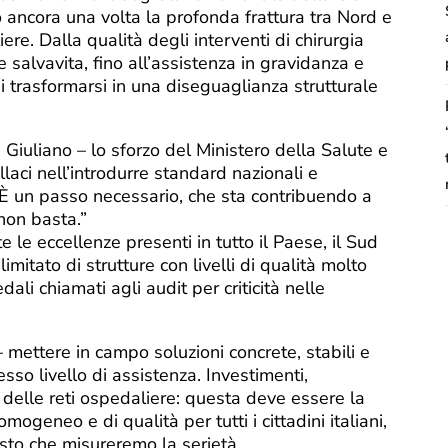
 ancora una volta la profonda frattura tra Nord e
re. Dalla qualità degli interventi di chirurgia
 salvavita, fino all’assistenza in gravidanza e
di trasformarsi in una diseguaglianza strutturale
iuliano – lo sforzo del Ministero della Salute e
laci nell’introdurre standard nazionali e
. È un passo necessario, che sta contribuendo a
non basta.”
le eccellenze presenti in tutto il Paese, il Sud
imitato di strutture con livelli di qualità molto
ali chiamati agli audit per criticità nelle
 mettere in campo soluzioni concrete, stabili e
so livello di assistenza. Investimenti,
 delle reti ospedaliere: questa deve essere la
 omogeneo e di qualità per tutti i cittadini italiani,
esto che misureremo la serietà