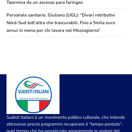
Taormina da un ascesso para faringeo
Personale sanitario. Giuliano (UGL): “Divari retributivi
Nord-Sud tutt’altro che trascurabili. Fino a 5mila euro
annui in meno per chi lavora nel Mezzogiorno”
Sudisti Italiani è un movimento politico culturale, che intende
attraverso precisi programmi recuperare il “tempo perduto”:
quel tempo che ha penalizzato amaramente le regioni del